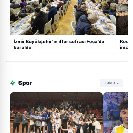
İzmir Büyükşehir’in iftar sofrası Foça’da
Kocae
kuruldu
imza
5 ay önce
Malatya'da Spor Köyü Atletizm
Pisti inşaatı başladı
Spor
TÜMÜ →