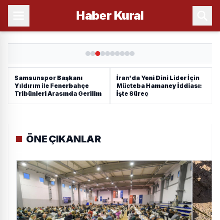
Haber
Kural
Samsunspor Başkanı
İran'da Yeni Dini Lider İçin
Yıldırım ile Fenerbahçe
Mücteba Hamaney İddiası:
Tribünleri Arasında Gerilim
İşte Süreç
ÖNE ÇIKANLAR