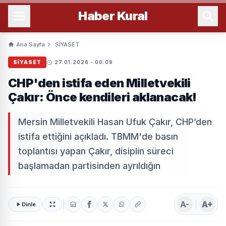
Haber
Kural
Ana Sayfa
SİYASET
SİYASET
27.01.2026 - 00:09
CHP'den istifa eden Milletvekili
Çakır: Önce kendileri aklanacak!
Mersin Milletvekili Hasan Ufuk Çakır, CHP’den
istifa ettiğini açıkladı. TBMM'de basın
toplantısı yapan Çakır, disiplin süreci
başlamadan partisinden ayrıldığın
A-
A+
Dinle