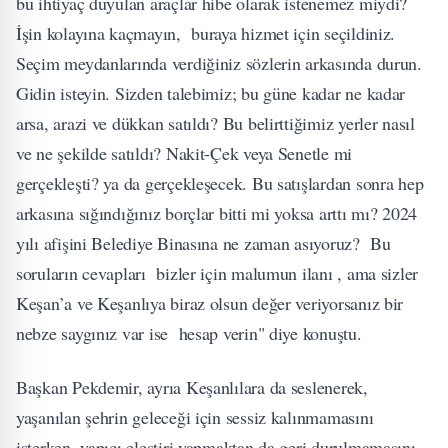
bu ihtiyaç duyulan araçlar hibe olarak istenemez miydi?
İşin kolayına kaçmayın, buraya hizmet için seçildiniz.
Seçim meydanlarında verdiğiniz sözlerin arkasında durun.
Gidin isteyin. Sizden talebimiz; bu güne kadar ne kadar
arsa, arazi ve dükkan satıldı? Bu belirttiğimiz yerler nasıl
ve ne şekilde satıldı? Nakit-Çek veya Senetle mi
gerçekleşti? ya da gerçekleşecek. Bu satışlardan sonra hep
arkasına sığındığınız borçlar bitti mi yoksa arttı mı? 2024
yılı afişini Belediye Binasına ne zaman asıyoruz? Bu
soruların cevapları bizler için malumun ilanı , ama sizler
Keşan’a ve Keşanlıya biraz olsun değer veriyorsanız bir
nebze saygınız var ise hesap verin" diye konuştu.
Başkan Pekdemir, ayrıa Keşanlılara da seslenerek,
yaşanılan şehrin geleceği için sessiz kalınmamasını
isterken, yapıcı eleştiri yapmaktan da geri durulmamasını