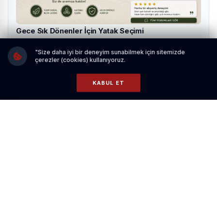
Gece Sık Dönenler İçin Yatak Seçimi
HABERI OKU
"Size daha iyi bir deneyim sunabilmek için sitemizde
çerezler (cookies) kullanıyoruz.
Konuşmasının başında bugünün 18 Mart Şehitleri Anma
KABUL ET
Günü ve Çanakkale Zaferi'nin 110. yılı olduğunu
anımsatan TBMM Genel Sekreteri Uzun, başta Gazi
Mustafa Kemal Atatürk olmak üzere bu zaferde katkısı
olan tüm komutanlara ve herkese şükranlarını sundu,
şehitlere rahmet dileğinde bulundu.
Geleneksel diplomasinin yanı sıra son yıllarda parlamenter
diplomaside de inanılmaz bir artış olduğunu ifade eden
Uzun, TBMM ile TDK arasında imzalanan protokolün bu