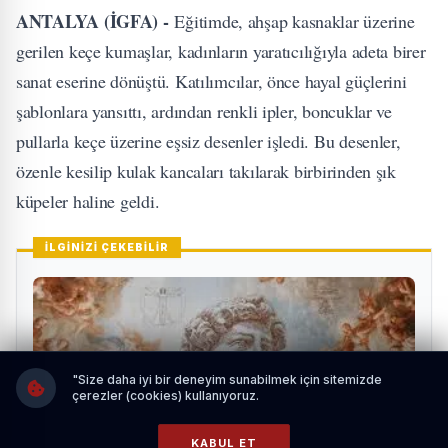
ANTALYA (İGFA) -
Eğitimde, ahşap kasnaklar üzerine
gerilen keçe kumaşlar, kadınların yaratıcılığıyla adeta birer
sanat eserine dönüştü. Katılımcılar, önce hayal güçlerini
şablonlara yansıttı, ardından renkli ipler, boncuklar ve
pullarla keçe üzerine eşsiz desenler işledi. Bu desenler,
özenle kesilip kulak kancaları takılarak birbirinden şık
küpeler haline geldi.
İLGİNİZİ ÇEKEBİLİR
"Size daha iyi bir deneyim sunabilmek için sitemizde
çerezler (cookies) kullanıyoruz.
KABUL ET