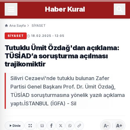
Haber
Kural
Ana Sayfa
SİYASET
SİYASET
18.02.2025 - 12:05
Tutuklu Ümit Özdağ'dan açıklama:
TÜSİAD’a soruşturma açılması
trajikomiktir
Silivri Cezaevi'nde tutuklu bulunan Zafer
Partisi Genel Başkanı Prof. Dr. Ümit Özdağ,
TÜSİAD soruşturmasına yönelik yazılı açıklama
yaptı.İSTANBUL (İGFA) - Sil
A-
A+
Dinle