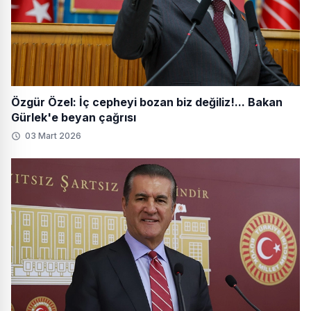
Özgür Özel: İç cepheyi bozan biz değiliz!... Bakan
Gürlek'e beyan çağrısı
03 Mart 2026