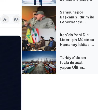
çığır açarak
sektörün ilk
Samsunspor
kampüs L4 ADN
Başkanı Yıldırım ile
Çözümünü tanıttı
A-
A+
Fenerbahçe
Tribünleri
Arasında Gerilim
İran'da Yeni Dini
Lider İçin Mücteba
Hamaney İddiası:
İşte Süreç
Türkiye'de en
fazla ihracat
yapan UİB'in
Şubat ayı verileri
açıklandı