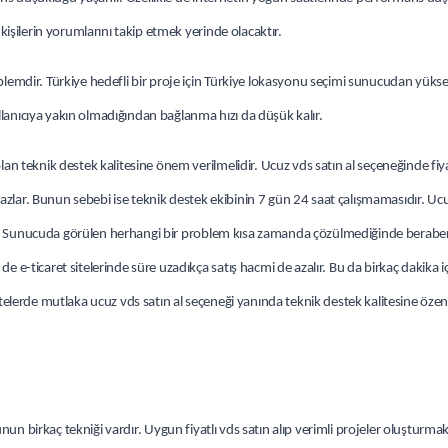
şilerin yorumlarını takip etmek yerinde olacaktır.
emdir. Türkiye hedefli bir proje için Türkiye lokasyonu seçimi sunucudan yük
llanıcıya yakın olmadığından bağlanma hızı da düşük kalır.
olan teknik destek kalitesine önem verilmelidir. Ucuz vds satın al seçeneğinde fiy
azlar. Bunun sebebi ise teknik destek ekibinin 7 gün 24 saat çalışmamasıdır. Ucu
kar. Sunucuda görülen herhangi bir problem kısa zamanda çözülmediğinde berab
e e-ticaret sitelerinde süre uzadıkça satış hacmi de azalır. Bu da birkaç dakika iç
itelerde mutlaka ucuz vds satın al seçeneği yanında teknik destek kalitesine özen 
un birkaç tekniği vardır. Uygun fiyatlı vds satın alıp verimli projeler oluşturmak