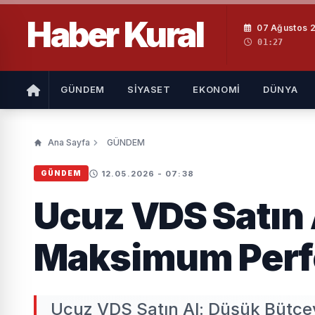
Haber
Kural
07 Ağustos 
01:27
GÜNDEM
SİYASET
EKONOMİ
DÜNYA
Ana Sayfa
GÜNDEM
12.05.2026 - 07:38
GÜNDEM
Ucuz VDS Satın 
Maksimum Perfo
Ucuz VDS Satın Al: Düşük Bütçe