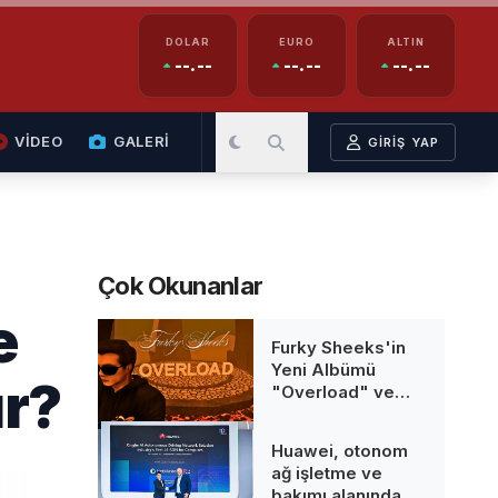
DOLAR
EURO
ALTIN
--.--
--.--
--.--
VİDEO
GALERİ
GİRİŞ YAP
Çok Okunanlar
e
Furky Sheeks'in
Yeni Albümü
ır?
"Overload" ve
Animasyon Klibi
Fragmanı Yayın
Huawei, otonom
Takvimi Açıklandı
ağ işletme ve
bakımı alanında