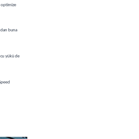
n optimize
ından buna
ucu yükü de
eSpeed