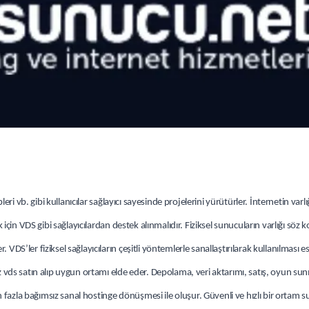
leri vb. gibi kullanıcılar sağlayıcı sayesinde projelerini yürütürler. İnternetin varl
k için VDS gibi sağlayıcılardan destek alınmalıdır. Fiziksel sunucuların varlığı söz
VDS’ler fiziksel sağlayıcıların çeşitli yöntemlerle sanallaştırılarak kullanılması e
z vds satın alıp uygun ortamı elde eder. Depolama, veri aktarımı, satış, oyun sunm
 fazla bağımsız sanal hostinge dönüşmesi ile oluşur. Güvenli ve hızlı bir ortam 